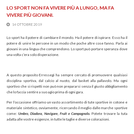
LO SPORT NON FA VIVERE PIÙ A LUNGO, MA FA
VIVERE PIÙ GIOVANI.
14 OTTOBRE 2019
Lo sport ha il potere di cambiare il mondo. Ha il potere di ispirare. Esso ha il
potere di unire le persone in un modo che poche altre cose fanno. Parla ai
giovani in una lingua che comprendono. Lo sport può portare speranza dove
una volta c’era solo disperazione.
A questo proposito Erressegi ha sempre cercato di promuovere qualsiasi
disciplina sportiva, dal calcio al nuoto, dal basket alla pallavolo. Ma ogni
sportivo che si rispetti non può non prepararsi senza il giusto abbigliamento
che lo faccia sentire a suo agio prima di ogni gara.
Per l’occasione offriamo un vasto assortimento di tute sportive in cotone e
materiale sintetico, ovviamente, ricercando il meglio dalle marche sportive
come:
Umbro, Diadora, Navigare, Fruit e Campagnolo.
Potete trovare la tuta
adatta alle vostre esigenze, in tutte le taglie e diverse colorazioni.